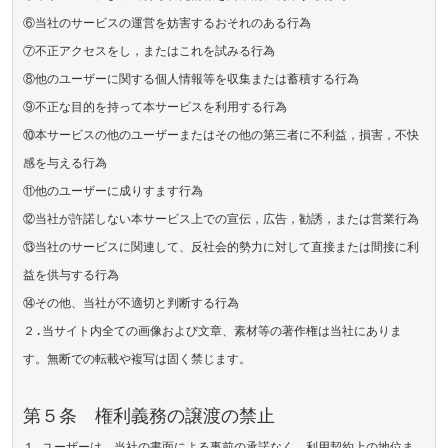
⑥当社のサービスの運営を妨害するおそれのある行為

⑦不正アクセスをし，またはこれを試みる行為

⑧他のユーザーに関する個人情報等を収集または蓄積する行為

⑨不正な目的を持って本サービスを利用する行為

⑩本サービスの他のユーザーまたはその他の第三者に不利益，損害，不快
感を与える行為

⑪他のユーザーに成りすます行為

⑫当社が許諾しない本サービス上での宣伝，広告，勧誘，または営業行為

⑬当社のサービスに関連して、反社会的勢力に対して直接または間接に利
益を供与する行為

⑭その他、当社が不適切と判断する行為

２.当サイト内全ての画像および文章、素材等の著作権は当社にありま
す。無断での転載や複写は固く禁じます。

第５条　権利義務の譲渡の禁止
１.ユーザーは、当社の書面による事前の承諾なく、利用契約上の地位ま