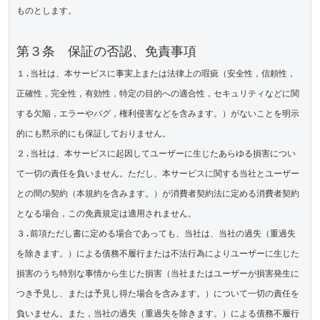
ものとします。

第３条　保証の否認、免責事項
１.当社は、本サービスに事実上または法律上の瑕疵（安全性，信頼性，
正確性，完全性，有効性，特定の目的への適合性，セキュリティなどに関
する欠陥，エラーやバグ，権利侵害などを含みます。）がないことを明示
的にも黙示的にも保証しておりません。

２.当社は、本サービスに起因してユーザーに生じたあらゆる損害につい
て一切の責任を負いません。ただし、本サービスに関する当社とユーザー
との間の契約（本規約を含みます。）が消費者契約法に定める消費者契約
となる場合，この免責規定は適用されません。

３.前項ただし書に定める場合であっても、当社は、当社の過失（重過失
を除きます。）による債務不履行または不法行為によりユーザーに生じた
損害のうち特別な事情から生じた損害（当社またはユーザーが損害発生に
つき予見し、または予見し得た場合を含みます。）について一切の責任を
負いません。また，当社の過失（重過失を除きます。）による債務不履行