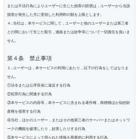
または不法行為によりユーザーに生じた損害の賠償は，ユーザーから当該
損害が発生した月に受領した利用料の額を上限とします。

４.当社は，本サービスに関して，ユーザーと他のユーザーまたは第三者
との間において生じた取引，連絡または紛争等について一切責任を負いま
せん。

第４条　禁止事項
１.ユーザーは，本サービスの利用にあたり，以下の行為をしてはなりま
せん。

①法令または公序良俗に違反する行為

②犯罪行為に関連する行為

③本サービスの内容等，本サービスに含まれる著作権，商標権ほか知的財
産権を侵害する行為

④当社，ほかのユーザー，またはその他第三者のサーバーまたはネットワ
ークの機能を破壊したり，妨害したりする行為

⑤本サービスによって得られた情報を商業的に利用する行為
